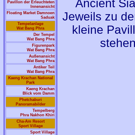
Ancient Si
Pavillon der Erleuchteten
Innenansicht
Jeweils zu de
Floating Market Damnoen
Saduak
Tempelanlage
kleine Pavi
Wat Bang Phra
Der Tempel
stehen
Wat Bang Phra
Figurenpark
Wat Bang Phra
Außenansicht
Wat Bang Phra
Antiker Teil
Wat Bang Phra
Kaeng Krachan National
Park
Kaeng Krachan
Blick vom Damm
Phetchaburi
Panoramabilder
Tempelberg
Phra Nakhon Khiri
Cha-Am Resort
Sport Village
Sport Village