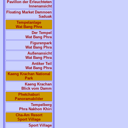
Pavillon der Erleuchteten
Innenansicht
Floating Market Damnoen
Saduak
Tempelanlage
Wat Bang Phra
Der Tempel
Wat Bang Phra
Figurenpark
Wat Bang Phra
Außenansicht
Wat Bang Phra
Antiker Teil
Wat Bang Phra
Kaeng Krachan National
Park
Kaeng Krachan
Blick vom Damm
Phetchaburi
Panoramabilder
Tempelberg
Phra Nakhon Khiri
Cha-Am Resort
Sport Village
Sport Village