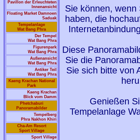
Pavillon der Erleuchteten
Sie können, wenn S
Innenansicht
Floating Market Damnoen
haben, die hochauf
Saduak
Tempelanlage
Internetanbindung
Wat Bang Phra
Der Tempel
Wat Bang Phra
Diese Panoramabil
Figurenpark
Wat Bang Phra
Sie die Panoramabi
Außenansicht
Wat Bang Phra
Sie sich bitte von
Antiker Teil
Wat Bang Phra
heru
Kaeng Krachan National
Park
Kaeng Krachan
Blick vom Damm
Genießen Sie
Phetchaburi
Panoramabilder
Tempelanlage Wa
Tempelberg
Phra Nakhon Khiri
Cha-Am Resort
Sport Village
Sport Village