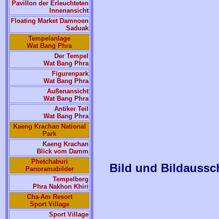
Pavillon der Erleuchteten
Innenansicht
Floating Market Damnoen
Saduak
Tempelanlage
Wat Bang Phra
Der Tempel
Wat Bang Phra
Figurenpark
Wat Bang Phra
Außenansicht
Wat Bang Phra
Antiker Teil
Wat Bang Phra
Kaeng Krachan National
Park
Kaeng Krachan
Blick vom Damm
Phetchaburi
Bild und Bildaussch
Panoramabilder
Tempelberg
Phra Nakhon Khiri
Cha-Am Resort
Sport Village
Sport Village